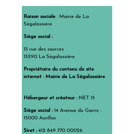
Raison sociale
: Mairie de La
Ségalassière
Siège social
:
15 rue des sources
15290 La Ségalassière
Propriétaire du contenu de
site
internet
: Mairie de La Ségalassière
Hébergeur et créateur
:
NET 15
Siège social
:
14 Avenue du Garric -
15000 Aurillac
Siret
:
412 849 770 00026