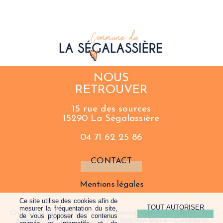
NOUS
RETROUVER
15 rue des sources
15290 La Ségalassière
04 71 62 25 86
CONTACT
Mentions légales
Ce site utilise des cookies afin de
mesurer la fréquentation du site,
Création et hébergement du site Internet réalisé par Net15
-
Site
de vous proposer des contenus
administrable CMS propulsé par WebSee Mairie
-
Conditions