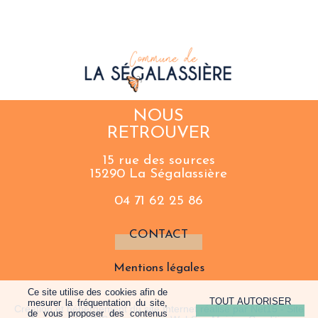
NOUS
RETROUVER
15 rue des sources
15290 La Ségalassière
04 71 62 25 86
CONTACT
Mentions légales
Ce site utilise des cookies afin de
mesurer la fréquentation du site,
Création et hébergement du site Internet réalisé par Net15
-
Site
de vous proposer des contenus