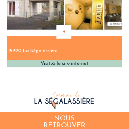
15290 La Ségalassière
NOUS
RETROUVER